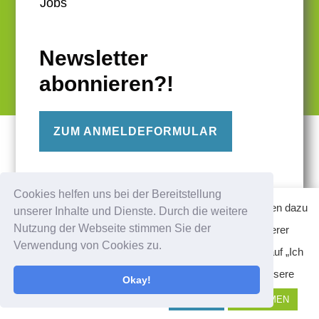
Jobs
Newsletter
abonnieren?!
ZUM ANMELDEFORMULAR
FOLGE UNS
Cookies helfen uns bei der Bereitstellung
Diese Website verwendet Cookies – nähere Informationen dazu
unserer Inhalte und Dienste. Durch die weitere
Nutzung der Webseite stimmen Sie der
und zu Ihren Rechten als Benutzer finden Sie in unserer
Verwendung von Cookies zu.
Datenschutzerklärung am Ende der Seite. Klicken Sie auf „Ich
stimme zu“, um Cookies zu akzeptieren und direkt unsere
Okay!
Website besuchen zu können.
Ablehnen
ANNEHMEN