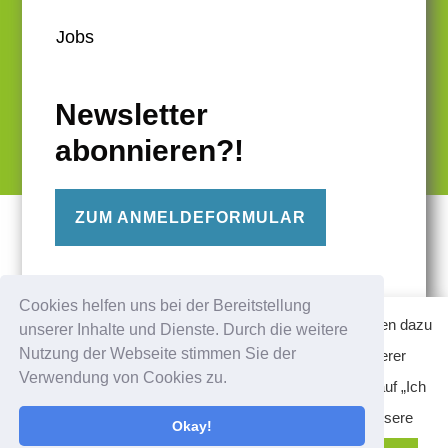
Jobs
Newsletter
abonnieren?!
ZUM ANMELDEFORMULAR
FOLGE UNS
Cookies helfen uns bei der Bereitstellung
Diese Website verwendet Cookies – nähere Informationen dazu
unserer Inhalte und Dienste. Durch die weitere
Nutzung der Webseite stimmen Sie der
und zu Ihren Rechten als Benutzer finden Sie in unserer
Verwendung von Cookies zu.
Datenschutzerklärung am Ende der Seite. Klicken Sie auf „Ich
stimme zu“, um Cookies zu akzeptieren und direkt unsere
Okay!