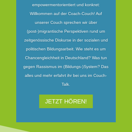
empowermentorientiert und konkret:
Willkommen auf der Coach-Couch! Auf
unserer Couch sprechen wir über
(post-)migrantische Perspektiven rund um
zeitgenössische Diskurse in der sozialen und
politischen Bildungsarbeit. Wie steht es um
Chancengleichheit in Deutschland? Was tun
gegen Rassismus im (Bildungs-)System? Das
alles und mehr erfahrt ihr bei uns im Couch-
Talk.
JETZT HÖREN!