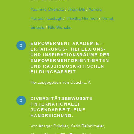
Yasmine Chehata
/
Jinan Dib
/
Asmae
Harrach-Lasfaghi
/
Thivitha Himmen
/
Ahmet
Sinoplu
/
Nils Wenzler
EMPOWERMENT AKADEMIE –
9
ERFAHRUNGS-, REFLEXIONS-
UND INSPIRATIONSRÄUME DER
EMPOWERMENTORIENTIERTEN
UND RASSISMUSKRITISCHEN
BILDUNGSARBEIT
Herausgegeben von Coach e.V.
DIVERSITÄTSBEWUSSTE
9
(INTERNATIONALE)
JUGENDARBEIT. EINE
HANDREICHUNG.
Von Ansgar Drücker, Karin Reindlmeier,