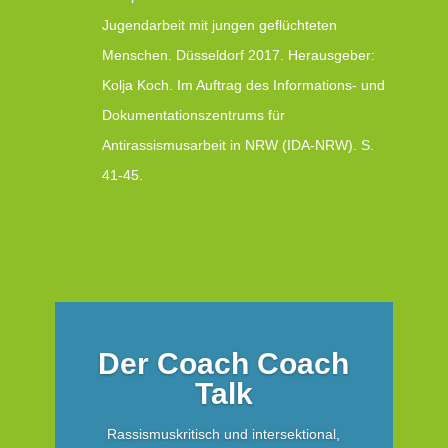
Jugendarbeit mit jungen geflüchteten
Menschen. Düsseldorf 2017. Herausgeber:
Kolja Koch. Im Auftrag des Informations- und
Dokumentationszentrums für
Antirassismusarbeit in NRW (IDA-NRW). S.
41-45.
Der Coach Coach
Talk
Rassismuskritisch und intersektional,