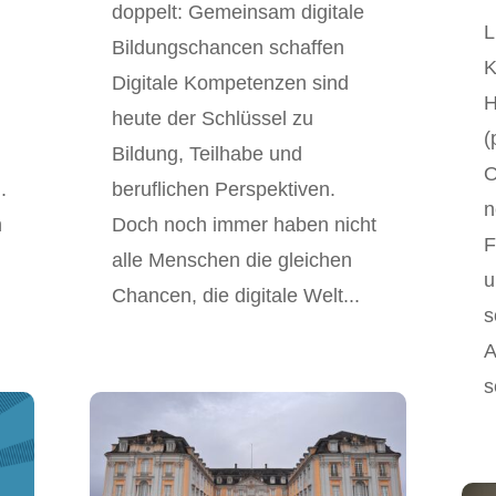
doppelt: Gemeinsam digitale
L
Bildungschancen schaffen
K
Digitale Kompetenzen sind
H
heute der Schlüssel zu
(
Bildung, Teilhabe und
O
.
beruflichen Perspektiven.
n
h
Doch noch immer haben nicht
F
alle Menschen die gleichen
u
Chancen, die digitale Welt...
s
A
s