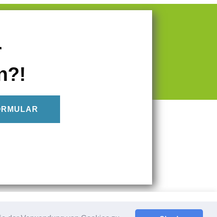
r
n?!
ORMULAR
rklärung am Ende der Seite. Klicken Sie auf „Ich stimme zu“, um