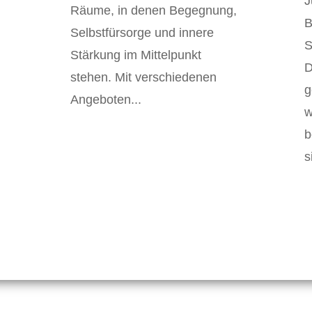
J
Räume, in denen Begegnung,
B
Selbstfürsorge und innere
S
Stärkung im Mittelpunkt
D
stehen. Mit verschiedenen
g
Angeboten...
w
b
s