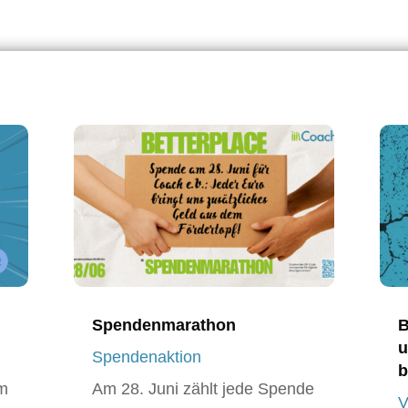
Spendenmarathon
B
u
Spendenaktion
b
am
Am 28. Juni zählt jede Spende
V