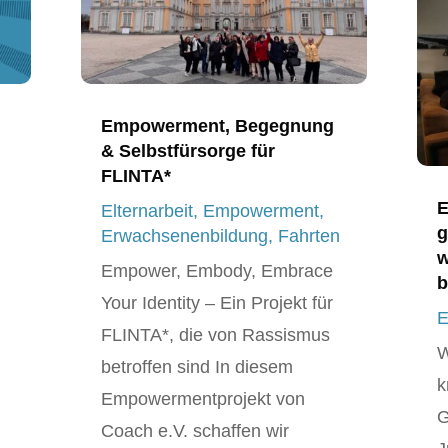
Empowerment, Begegnung
& Selbstfürsorge für
FLINTA*
E
Elternarbeit
,
Empowerment
,
g
Erwachsenenbildung
,
Fahrten
w
Empower, Embody, Embrace
b
Your Identity – Ein Projekt für
E
FLINTA*, die von Rassismus
W
betroffen sind In diesem
k
Empowermentprojekt von
G
Coach e.V. schaffen wir