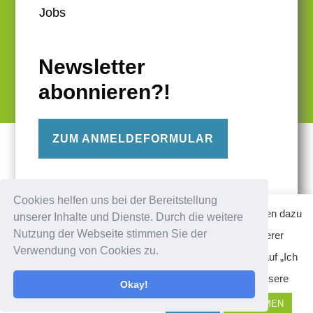
Jobs
Newsletter
abonnieren?!
ZUM ANMELDEFORMULAR
FOLGE UNS
Cookies helfen uns bei der Bereitstellung
Diese Website verwendet Cookies – nähere Informationen dazu
unserer Inhalte und Dienste. Durch die weitere
Nutzung der Webseite stimmen Sie der
und zu Ihren Rechten als Benutzer finden Sie in unserer
Verwendung von Cookies zu.
Datenschutzerklärung am Ende der Seite. Klicken Sie auf „Ich
stimme zu“, um Cookies zu akzeptieren und direkt unsere
Okay!
Website besuchen zu können.
Ablehnen
ANNEHMEN