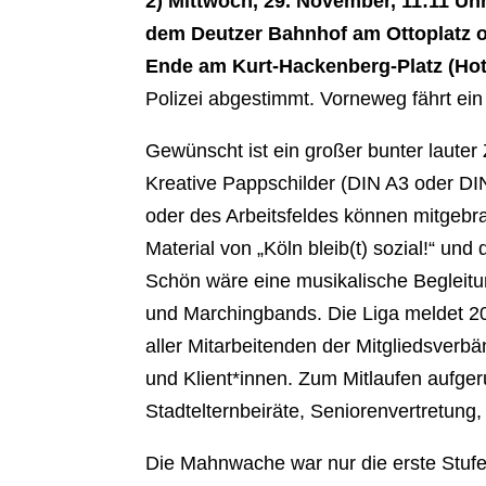
2) Mittwoch, 29. November, 11:11 U
dem Deutzer Bahnhof am Ottoplatz o
Ende am Kurt-Hackenberg-Platz (Hot
Polizei abgestimmt. Vorneweg fährt ei
Gewünscht ist ein großer bunter lauter 
Kreative Pappschilder (DIN A3 oder D
oder des Arbeitsfeldes können mitgeb
Material von „Köln bleib(t) sozial!“ u
Schön wäre eine musikalische Begleit
und Marchingbands. Die Liga meldet 20
aller Mitarbeitenden der Mitgliedsverb
und Klient*innen. Zum Mitlaufen aufger
Stadtelternbeiräte, Seniorenvertretung,
Die Mahnwache war nur die erste Stufe 