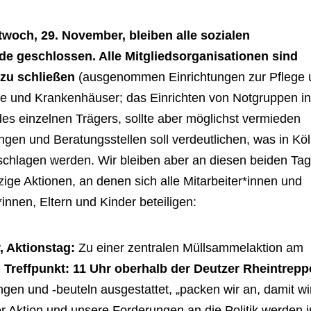
woch, 29. November, bleiben alle sozialen
e geschlossen. Alle Mitgliedsorganisationen sind
 zu schließen
(ausgenommen Einrichtungen zur Pflege 
 und Krankenhäuser; das Einrichten von Notgruppen i
es einzelnen Trägers, sollte aber möglichst vermieden
ungen und Beratungsstellen soll verdeutlichen, was in Kö
rschlagen werden. Wir bleiben aber an diesen beiden Ta
ige Aktionen, an denen sich alle Mitarbeiter*innen und
innen, Eltern und Kinder beteiligen:
r, Aktionstag:
Zu einer zentralen Müllsammelaktion am
,
Treffpunkt: 11 Uhr oberhalb der Deutzer Rheintrep
ngen und -beuteln ausgestattet, „packen wir an, damit wi
r Aktion und unsere Forderungen an die Politik werden i