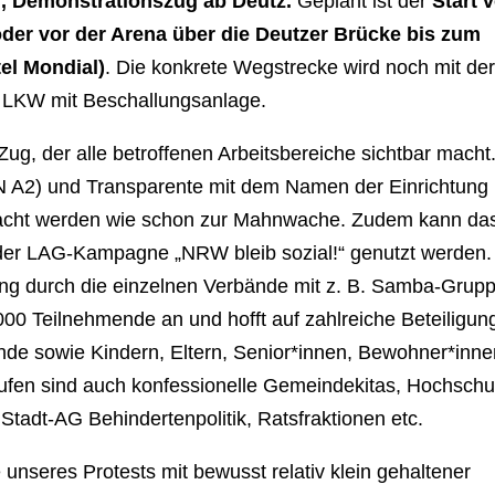
hr, Demonstrationszug ab Deutz.
Geplant ist der
Start 
der vor der Arena
über die Deutzer Brücke bis zum
el Mondial)
. Die konkrete Wegstrecke wird noch mit de
n LKW mit Beschallungsanlage.
Zug, der alle betroffenen Arbeitsbereiche sichtbar macht
IN A2) und Transparente mit dem Namen der Einrichtung
racht werden wie schon zur Mahnwache. Zudem kann da
nd der LAG-Kampagne „NRW bleib sozial!“ genutzt werden.
ung durch die einzelnen Verbände mit z. B. Samba-Grup
00 Teilnehmende an und hofft auf zahlreiche Beteiligun
ände sowie
Kindern, Eltern, Senior*innen, Bewohner*inn
ufen sind auch k
onfessionelle Gemeindekitas, Hochschu
 Stadt-AG Behindertenpolitik, Ratsfraktionen etc.
unseres Protests mit bewusst relativ klein gehaltener