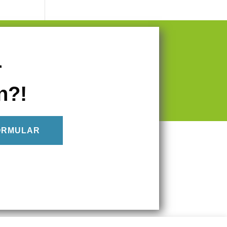
r
n?!
ORMULAR