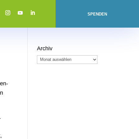
SPENDEN
Archiv
Archiv
sen-
un
.
,