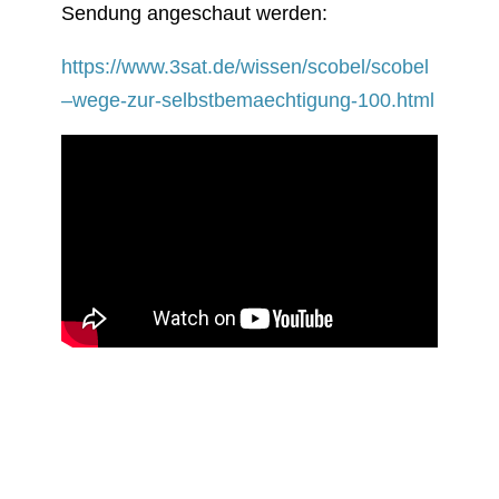
Sendung angeschaut werden:
https://www.3sat.de/wissen/scobel/scobel
–wege-zur-selbstbemaechtigung-100.html