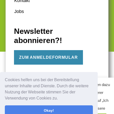
Kontakt
Jobs
Newsletter
abonnieren?!
ZUM ANMELDEFORMULAR
FOLGE UNS
Cookies helfen uns bei der Bereitstellung
Diese Website verwendet Cookies – nähere Informationen dazu
unserer Inhalte und Dienste. Durch die weitere
Nutzung der Webseite stimmen Sie der
und zu Ihren Rechten als Benutzer finden Sie in unserer
Verwendung von Cookies zu.
Datenschutzerklärung am Ende der Seite. Klicken Sie auf „Ich
stimme zu“, um Cookies zu akzeptieren und direkt unsere
Okay!