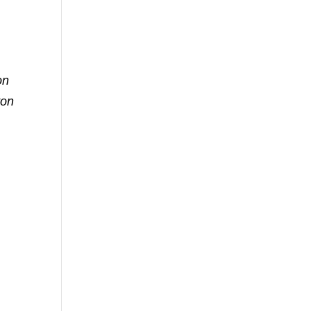
on
von