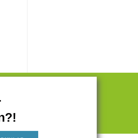
r
n?!