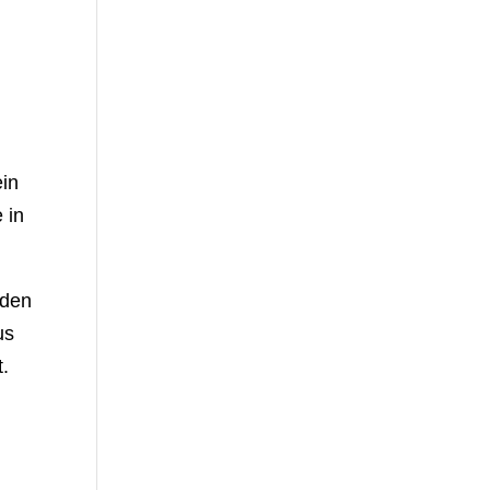
ein
 in
nden
us
t.