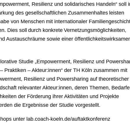
Empowerment, Resilienz und solidarisches Handeln“ soll i
ärkung des gesellschaftlichen Zusammenhaltes leisten
habe von Menschen mit internationaler Familiengeschich
n. Dies soll durch konkrete Vernetzungsmöglichkeiten,
d Austauschräume sowie einer öffentlichkeitswirksame
plorative Studie „Empowerment, Resilienz und Powersha
n – Praktiken – Akteur:innen“ der TH Köln zusammen mit
owerment, Resilienz und Powersharing auf theoretischer
ndschaft relevanter Akteur:innen, deren Themen, Bedarfe
eiten der Förderung ihrer Aktivitäten und Projekte
rden die Ergebnisse der Studie vorgestellt.
shops unter lab.coach-koeln.de/auftaktkonferenz