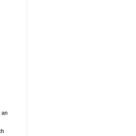
g an
ch