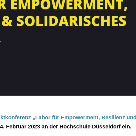
taktkonferenz „Labor für Empowerment, Resilienz un
4. Februar 2023 an der Hochschule Düsseldorf ein.