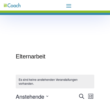
Elternarbeit
Es sind keine anstehenden Veranstaltungen
vorhanden.
Veranstaltungen
Veranstalt
Anstehende
Suche
Liste
Ansichten-
Suche
Navigation
und
Datum
Ansichten,