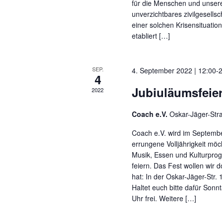
für die Menschen und unsere
unverzichtbares zivilgesells
einer solchen Krisensituation
etabliert […]
SEP.
4. September 2022 | 12:00
-
4
Jubiuläumsfeie
2022
Coach e.V.
Oskar-Jäger-Str
Coach e.V. wird im Septembe
errungene Volljährigkeit mö
Musik, Essen und Kulturpro
feiern. Das Fest wollen wir d
hat: In der Oskar-Jäger-Str.
Haltet euch bitte dafür Sonn
Uhr frei. Weitere […]