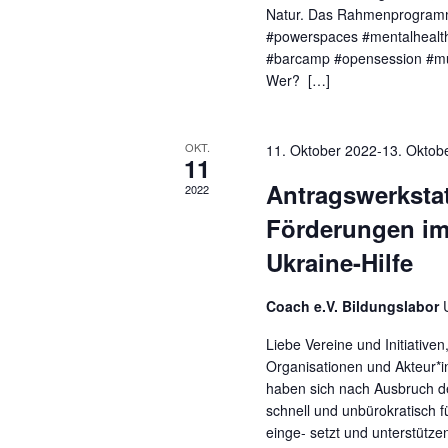
Natur. Das Rahmenprogram
#powerspaces #mentalhealth
#barcamp #opensession #m
Wer? […]
OKT.
11. Oktober 2022
-
13. Oktob
11
Antragswerkstat
2022
Förderungen i
Ukraine-Hilfe
Coach e.V. Bildungslabor
Liebe Vereine und Initiative
Organisationen und Akteur*i
haben sich nach Ausbruch de
schnell und unbürokratisc
einge- setzt und unterstützen