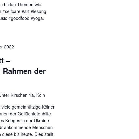
m bilden Themen wie
 #selfcare #art #lesung
usic #goodfood #yoga.
er 2022
t –
m Rahmen der
Unter Kirschen 1a, Köln
n, viele gemeinnützige Kölner
nnen der Geflüchtetenhilfe
s Krieges in der Ukraine
h für ankommende Menschen
 diese bis heute. Dies stellt