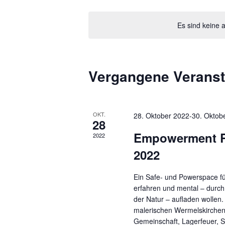
Datum
Veranstaltungen
wählen.
Schlüsselwort.
Es sind keine
Vergangene Veranst
OKT.
28. Oktober 2022
-
30. Oktob
28
Empowerment R
2022
2022
Ein Safe- und Powerspace f
erfahren und mental – durch
der Natur – aufladen wolle
malerischen Wermelskirchen b
Gemeinschaft, Lagerfeuer, St