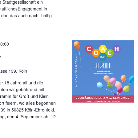
 Stadtgesellschaft ein
chaftlichesEngagement in
 dar, das auch nach- haltig
20:00
r
asse 139, Köln
r 18 Jahre alt und die
chten wir gebührend mit
gramm für Groß und Klein
ort feiern, wo alles begonnen
 139 in 50825 Köln-Ehrenfeld.
tag, den 4. September ab, 12