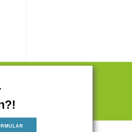
r
n?!
ORMULAR